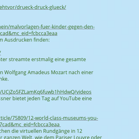
tgehtvor/drueck-druck-glueck/
ein/malvorlagen-fuer-kinder-gegen-den-
7cad&mc_eid=fcbcca3eaa
um Ausdrucken finden:
/
er streamte erstmalig eine gesamte
 von Wolfgang Amadeus Mozart nach einer
mke.
el/UCjZo5FZLamKq6fuwb1hHdwQ/videos
issner bietet jeden Tag auf YouTube eine
rticle/75809/12-world-class-museums-you-
d17cad&mc_eid=fcbcca3eaa
en die virtuellen Rundgänge in 12
r ganzen Welt, wie dem Pariser Louvre oder