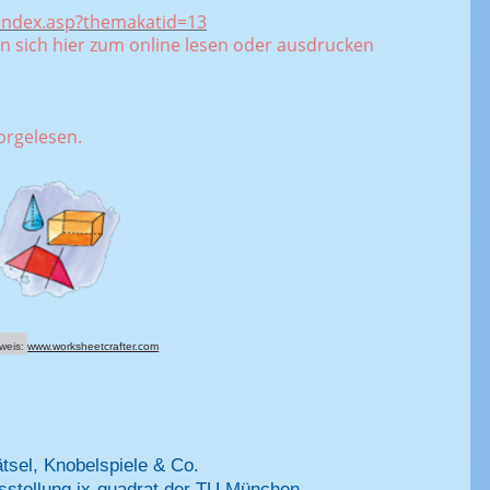
/index.asp?themakatid=13
en sich hier zum online lesen oder ausdrucken
orgelesen.
weis:
www.worksheetcrafter.com
tsel, Knobelspiele & Co.
sstellung ix-quadrat der TU München