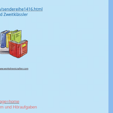
en/sendereihe1416.html
nd Zweitklässler
ww.worksheetcrafter.com
#page=home
mm und Höraufgaben