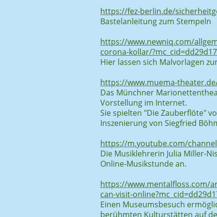
https://fez-berlin.de/sicherhei
Bastelanleitung zum Stempeln
https://www.newniq.com/allgem
corona-kollar/?mc_cid=dd29d1
Hier lassen sich Malvorlagen z
https://www.muema-theater.de
Das Münchner Marionettentheat
Vorstellung im Internet.
Sie spielten "Die Zauberflöte"
Inszenierung von Siegfried Böh
https://m.youtube.com/chann
Die Musiklehrerin Julia Miller-N
Online-Musikstunde an.
https://www.mentalfloss.com/a
can-visit-online?mc_cid=dd29
Einen Museumsbesuch ermöglich
berühmten Kulturstätten auf de