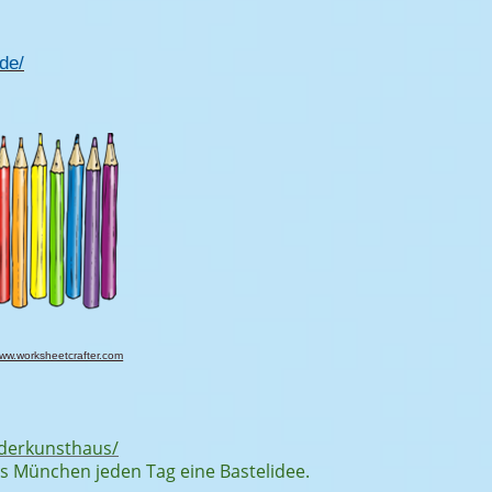
de/
ww.worksheetcrafter.com
derkunsthaus/
 München jeden Tag eine Bastelidee.