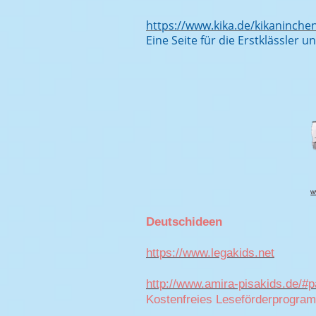
https://www.kika.de/kikaninch
Eine Seite f
ür die Erstklässler u
w
Deutschideen
https://www.legakids.net
http://www.amira-pisakids.de/
Kostenfreies Leseförderprogra