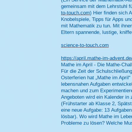
gemeinsam mit dem Lehrstuhl fü
to-touch.com
)
Hier finden sich 
Knobelspiele, Tipps für Apps un
mit Mathematik zu tun. Mit ihne
Eltern spannende, lustige, kniffe
science-to-touch.com
https://april.mathe-im-advent.de
Mathe im April - Die Mathe-Cha
Für die Zeit der Schulschließu
Osterferien hat „Mathe im April“
lebensnahen Aufgaben entwicke
machen und zum Experimentiere
Angeboten wird ein Kalender in z
(Frühstarter ab Klasse 2, Späts
eine neue Aufgabe: 13 Aufgaben v
lösbar).
Wo wird Mathe im Leb
Probleme zu lösen?
Welche Must